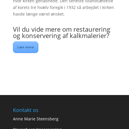
hvor kirken genåbnede. Den seneste istandsættelse
af korets tre hvælv foregik i 1932 så arbejdet i kirken
havde længe været ønsket.
Vil du vide mere om restaurering
og konservering af kalkmalerier?
Læs mere
Kontakt os
Anne Marie Steensberg